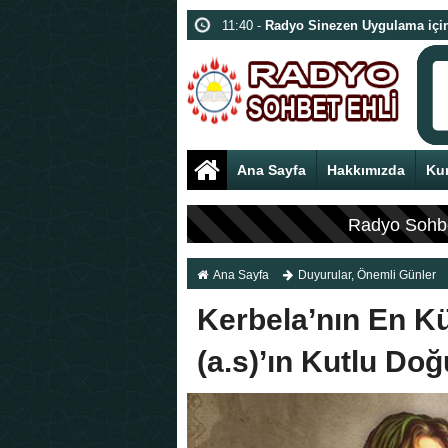
11:40 -
Radyo Sinezen Uygulama için
15:29 -
1. İHYA(EYHA) GECESİ | 18 
21:22 -
İmam Hasan Mücteba’nın Ku
11:21 -
Kur’an Eğitimi
Ana Sayfa
Hakkımızda
Kur
FLAŞ HABER:
Radyo Sohbet
Ana Sayfa
Duyurular
,
Önemli Günler
Kerbela’nın En Kü
(a.s)’ın Kutlu D