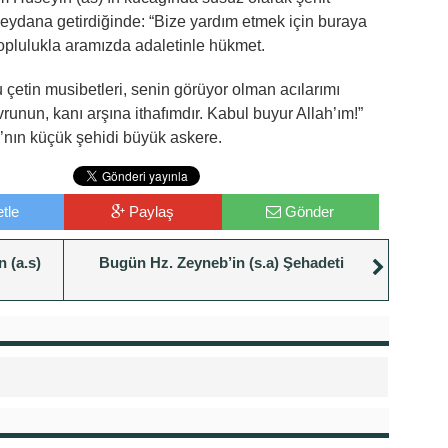
eydana getirdiğinde: “Bize yardım etmek için buraya
toplulukla aramızda adaletinle hükmet.
etin musibetleri, senin görüyor olman acılarımı
unun, kanı arşına ithafımdır. Kabul buyur Allah’ım!”
nın küçük şehidi büyük askere.
tle
Paylaş
Gönder
 (a.s)
Bugün Hz. Zeyneb’in (s.a) Şehadeti