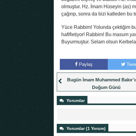
olmuştur. Hz. İmam Hüseyin (as) m
çağırıp, sonra da bizi katleden bu 
Yüce Rabbim! Yolunda çektiğim bu ç
hafifletiyor! Rabbim! Bu masum yavr
Buyurmuştur. Selam olsun Kerbela’
Paylaş
Twee
Bugün İmam Muhammed Bakır’ın
Doğum Günü
Yorumlar
Yorumlar (1 Yorum)