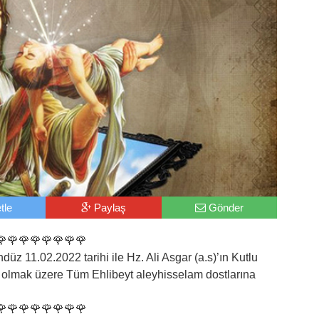
tle
Paylaş
Gönder
🌹🌹🌹🌹🌹🌹🌹🌹
z 11.02.2022 tarihi ile Hz. Ali Asgar (a.s)’ın Kutlu
lmak üzere Tüm Ehlibeyt aleyhisselam dostlarına
🌹🌹🌹🌹🌹🌹🌹🌹