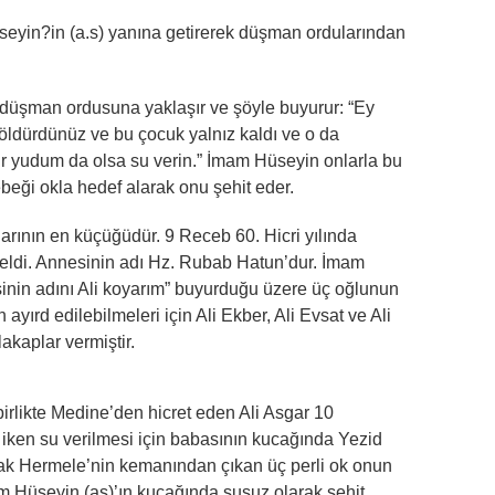
seyin?in (a.s) yanına getirerek düşman ordularından
düşman ordusuna yaklaşır ve şöyle buyurur: “Ey
 öldürdünüz ve bu çocuk yalnız kaldı ve o da
ir yudum da olsa su verin.” İmam Hüseyin onlarla bu
beği okla hedef alarak onu şehit eder.
arının en küçüğüdür. 9 Receb 60. Hicri yılında
ldi. Annesinin adı Hz. Rubab Hatun’dur. İmam
inin adını Ali koyarım” buyurduğu üzere üç oğlunun
ayırd edilebilmeleri için Ali Ekber, Ali Evsat ve Ali
akaplar vermiştir.
irlikte Medine’den hicret eden Ali Asgar 10
k iken su verilmesi için babasının kucağında Yezid
cak Hermele’nin kemanından çıkan üç perli ok onun
m Hüseyin (as)’ın kucağında susuz olarak şehit