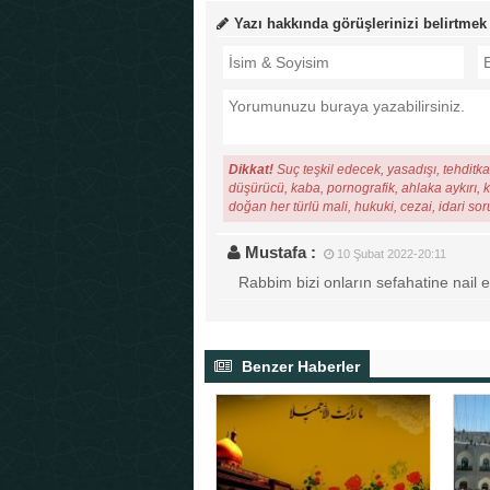
Yazı hakkında görüşlerinizi belirtmek
Dikkat!
Suç teşkil edecek, yasadışı, tehditkar
düşürücü, kaba, pornografik, ahlaka aykırı, ki
doğan her türlü mali, hukuki, cezai, idari so
Mustafa :
10 Şubat 2022-20:11
Rabbim bizi onların sefahatine nail ey
Benzer Haberler