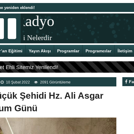
e yeniden eklendi!
Ramazan 1442 – 19 Ramazan 1442
tlu Doğumu
’an Eğitimi
Yayın Akışı
Programlar
Programcılar
İletişim
 Ehli Sitemiz Yenilendi!
Fa
10 Şubat 2022
2091 Görüntüleme
çük Şehidi Hz. Ali Asgar
oğum Günü