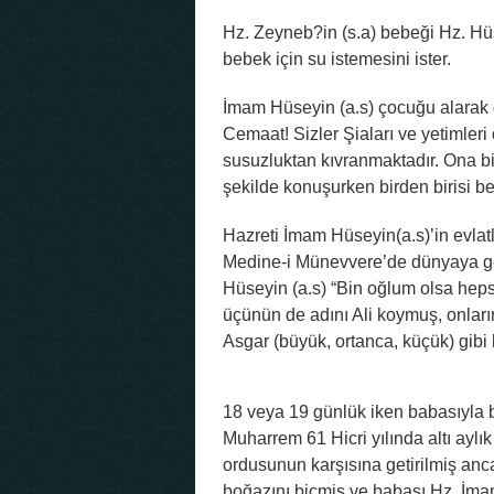
Hz. Zeyneb?in (s.a) bebeği Hz. Hü
bebek için su istemesini ister.
İmam Hüseyin (a.s) çocuğu alarak 
Cemaat! Sizler Şiaları ve yetimleri
susuzluktan kıvranmaktadır. Ona b
şekilde konuşurken birden birisi be
Hazreti İmam Hüseyin(a.s)’in evlatl
Medine-i Münevvere’de dünyaya ge
Hüseyin (a.s) “Bin oğlum olsa heps
üçünün de adını Ali koymuş, onların 
Asgar (büyük, ortanca, küçük) gibi l
18 veya 19 günlük iken babasıyla b
Muharrem 61 Hicri yılında altı aylı
ordusunun karşısına getirilmiş an
boğazını biçmiş ve babası Hz. İma