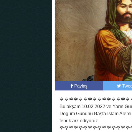
Paylaş
Twee
🌹🌹🌹🌹🌹🌹🌹🌹🌹🌹🌹🌹🌹🌹🌹
Bu akşam 10.02.2022 ve Yarın Gündü
Doğum Gününü Başta İslam Alemi o
tebrik arz ediyoruz
🌹🌹🌹🌹🌹🌹🌹🌹🌹🌹🌹🌹🌹🌹🌹