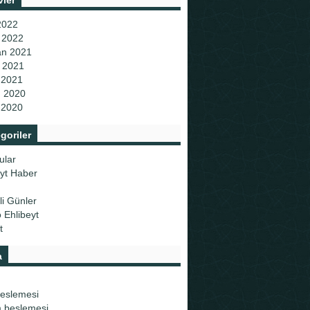
vler
2022
 2022
an 2021
 2021
 2021
 2020
 2020
goriler
ular
eyt Haber
i Günler
 Ehlibeyt
t
a
beslemesi
 beslemesi