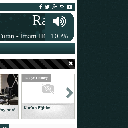
Radyo Ehlibeyt
Radyo Ehlibeyt
Kur’an Eğitimi
Radyo Sinezen
Yayında!
Uygulama içine yeniden
eklendi!