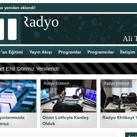
e yeniden eklendi!
Ramazan 1442 – 19 Ramazan 1442
tlu Doğumu
’an Eğitimi
Yayın Akışı
Programlar
Programcılar
İletişim
 Ehli Sitemiz Yenilendi!
libeyt
Radyo Ehlibeyt
Radyo Ehlibeyt
yınlarımızda
Onun Lütfuyla Kardeş
Radyo Ehlibeyt 
oruz
Olduk