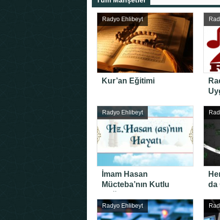
Tüm Manşetler
Radyo Ehlibeyt
Rad
Kur’an Eğitimi
Ra
Uy
yen
Radyo Ehlibeyt
Rad
İmam Hasan
He
Mücteba’nın Kutlu
da 
Doğumu
Radyo Ehlibeyt
Rad