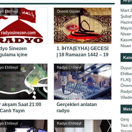
Arşi
Mart 
yo Ehlibeyt
Önemli Günler
Şubat
Hazir
Mayıs
Nisan
Kasım
Nisan
dyo Sinezen
1. İHYA(EYHA) GECESİ
gulama içine
| 18 Ramazan 1442 – 19
Kate
iden eklendi!
Ramazan 1442
Duyur
yo Ehlibeyt
Radyo Ehlibeyt
Ehlib
FLAŞ
Öneml
Radyo
Vilade
r akşam Saat 21:00
Gerçekleri anlatan
Met
Canlı Yayın
radyo
Giriş
yo Ehlibeyt
Radyo Ehlibeyt
Yazı 
Yorum